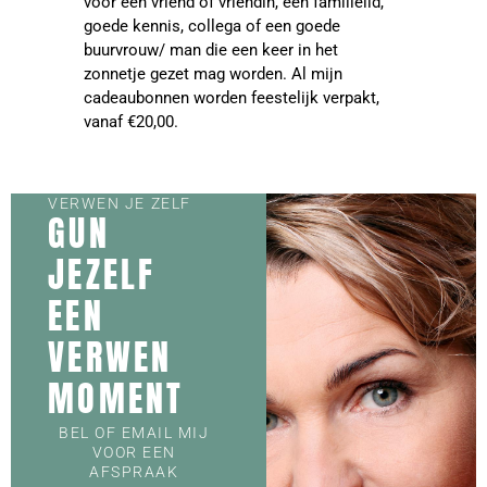
voor een vriend of vriendin, een familielid,
goede kennis, collega of een goede
buurvrouw/ man die een keer in het
zonnetje gezet mag worden. Al mijn
cadeaubonnen worden feestelijk verpakt,
vanaf €20,00.
VERWEN JE ZELF
GUN
JEZELF
EEN
VERWEN
MOMENT
BEL OF EMAIL MIJ
VOOR EEN
AFSPRAAK