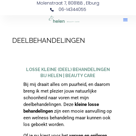
Molenstraat 7, 8081BB , Elburg
06-14344055
DEELBEHANDELINGEN
LOSSE KLEINE (DEEL) BEHANDELINGEN
BIJ
HELEN | BEAUTY CARE
Bij mij draait alles om puurheid, en daarom
breng ik met plezier jouw natuurlijke
schoonheid naar voren met mijn
deelbehandelingen. Deze
kleine losse
behandelingen
zijn een mooie aanvulling op
een welness behandeling maar kunnen ook
los geboekt worden.
Of je nu kiest voor het
verven en epileren